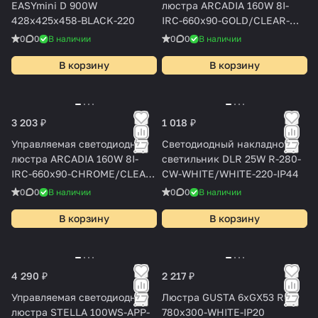
EASYmini D 900W
люстра ARCADIA 160W 8I-
428x425x458-BLACK-220
IRC-660x90-GOLD/CLEAR-
220-IP20
0
0
В наличии
0
0
В наличии
В корзину
В корзину
3 203 ₽
1 018 ₽
Управляемая светодиодная
Cветодиодный накладной
люстра ARCADIA 160W 8I-
светильник DLR 25W R-280-
IRC-660x90-CHROME/CLEAR-
CW-WHITE/WHITE-220-IP44
220-IP20
0
0
В наличии
0
0
В наличии
В корзину
В корзину
4 290 ₽
2 217 ₽
Управляемая светодиодная
Люстра GUSTA 6xGX53 R-
люстра STELLA 100WS-APP-
780x300-WHITE-IP20