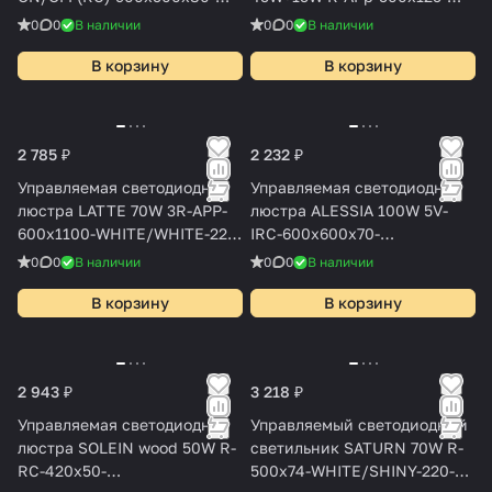
BLACK/WHITE-220-IP20
BLACK/WHITE-220-IP20
0
0
В наличии
0
0
В наличии
В корзину
В корзину
2 785 ₽
2 232 ₽
Управляемая светодиодная
Управляемая светодиодная
люстра LATTE 70W 3R-APP-
люстра ALESSIA 100W 5V-
600x1100-WHITE/WHITE-220-
IRC-600x600x70-
IP20
BLACK/WHITE-220-IP20
0
0
В наличии
0
0
В наличии
В корзину
В корзину
2 943 ₽
3 218 ₽
Управляемая светодиодная
Управляемый светодиодный
люстра SOLEIN wood 50W R-
светильник SATURN 70W R-
RC-420x50-
500х74-WHITE/SHINY-220-