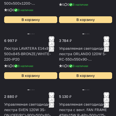
500x500x1200-
0
0
В наличии
WHITE/WHITE-220-IP20
0
0
В наличии
В корзину
В корзину
6 997 ₽
3 784 ₽
Люстра LAVATERA Е14х8 R-
Управляемая светодиодная
500x845-BRONZE/WHITE-
люстра ORLANDO 120W S-
220-IP20
RC-550x550x90-
BlACK/WHITE-220-IP20
0
0
В наличии
0
0
В наличии
В корзину
В корзину
2 880 ₽
5 130 ₽
Управляемая светодиодная
Управляемая светодиодная
люстра SVEN 120W 3S-
люстра с вент. FAN FRAME
ON/OFF(RC)-900x500x80-
45W+15W R-APp-500x125-