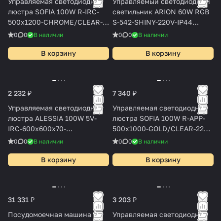
Управляемая светодиодная
Управляемый светодиодный
люстра SOFIA 100W R-IRC-
светильник ARION 60W RGB
500x1200-CHROME/CLEAR-
S-542-SHINY-220V-IP44
220-IP20
(новый размер)
0
0
В наличии
0
0
В наличии
В корзину
В корзину
2 232 ₽
7 340 ₽
Управляемая светодиодная
Управляемая светодиодная
люстра ALESSIA 100W 5V-
люстра SOFIA 100W R-APP-
IRC-600x600x70-
500x1000-GOLD/CLEAR-220-
WHITE/WHITE-220-IP20
IP20
0
0
В наличии
0
0
В наличии
В корзину
В корзину
31 331 ₽
3 203 ₽
Посудомоечная машина
Управляемая светодиодная