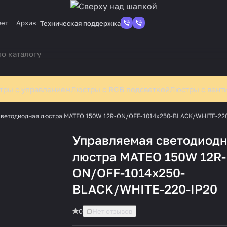
вет
Архив
Техническая поддержка
тры с управлением
Люстры с RGB подсветкой
Люстры с вент
светодиодная люстра MATEO 150W 12R-ON/OFF-1014x250-BLACK/WHITE-220
Управляемая светодиод
люстра MATEO 150W 12R-
ON/OFF-1014x250-
BLACK/WHITE-220-IP20
0
Нет отзывов