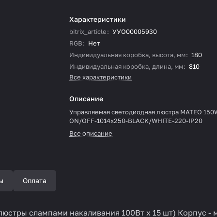
Характеристики
bitrix_article
:
УУО00005930
RGB
:
Нет
Индивидуальная коробка, высота, мм
:
180
Индивидуальная коробка, длина, мм
:
810
Все характеристики
Описание
Управляемая светодиодная люстра MATEO 150
ON/OFF-1014x250-BLACK/WHITE-220-IP20
Все описание
ы
Оплата
юстры слампами накаливания 100Вт х 15 шт) Корпус - м