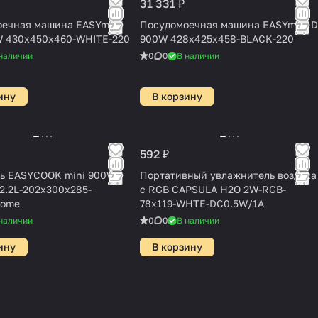
31 331 ₽
ечная машина EASYmini
Посудомоечная машина EASYmini D
W 430x450x460-WHITE-220
900W 428x425x458-BLACK-220
наличии
0
0
В наличии
ину
В корзину
592 ₽
ь EASYCOOK mini 900W-
Портативный увлажнитель воздуха
2.2L-202х300х285-
с RGB CAPSULA H2O 2W-RGB-
rome
78x119-WHTE-DC0.5W/1A
наличии
0
0
В наличии
ину
В корзину