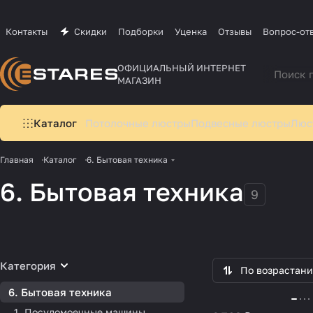
Контакты
Скидки
Подборки
Уценка
Отзывы
Вопрос-от
ОФИЦИАЛЬНЫЙ ИНТЕРНЕТ
МАГАЗИН
Каталог
Потолочные люстры
Подвесные люстры
Люс
Главная
Каталог
6. Бытовая техника
1. Посудомоечные
6. Бытовая техника
9
машины
2. Сушильные маш
2 товара
1 товар
Категория
По возрастан
6. Бытовая техника
1. Посудомоечные машины