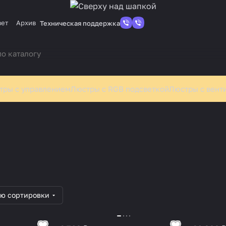
вет
Архив
Техническая поддержка
тры с управлением
Люстры с RGB подсветкой
Люстры с вент
ины
3. Аэрогрили
4. Дру
3 товара
3 товара
ию сортировки