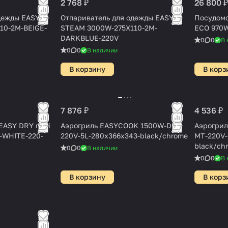
2 768 ₽
26 800 ₽
дежды EASY
Отпариватель для одежды EASY
Посудомо
10-2M-BEIGE-
STEAM 3000W-275X110-2M-
ECO 970
DARKBLUE-220V
0
0
В 
0
0
В наличии
В корзину
В корз
7 876 ₽
4 536 ₽
EASY DRY mini
Аэрогриль EASYCOOK 1500W-DC-
Аэрогрил
-WHITE-220-
220V-5L-280x366x343-black/chrome
MT-220V-
black/ch
0
0
В наличии
0
0
В 
В корзину
В корз