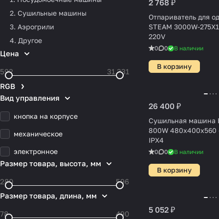
2 768 ₽
2. Сушильные машины
Отпариватель для о
3. Аэрогрили
STEAM 3000W-275X1
220V
4. Другое
0
0
В наличии
Цена
В корзину
RGB
Вид управления
26 400 ₽
кнопка на корпусе
Сушильная машина 
800W 480x400x560 
механическое
IPX4
электронное
0
0
В наличии
Размер товара, высота, мм
В корзину
Размер товара, длина, мм
5 052 ₽