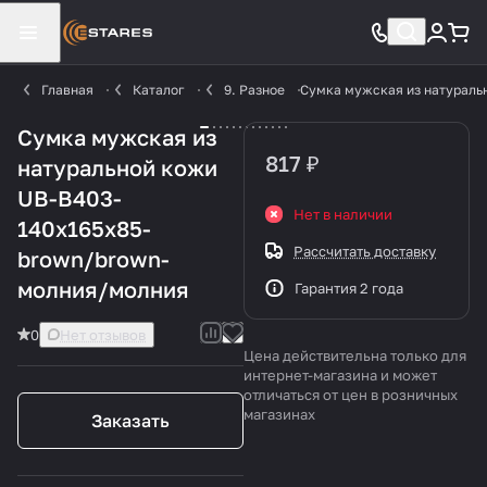
Главная
Каталог
9. Разное
Сумка мужская из натураль
Сумка мужская из
817 ₽
натуральной кожи
UB-B403-
Нет в наличии
140x165х85-
Рассчитать доставку
brown/brown-
молния/молния
Гарантия 2 года
0
Нет отзывов
Цена действительна только для
интернет-магазина и может
отличаться от цен в розничных
магазинах
Заказать