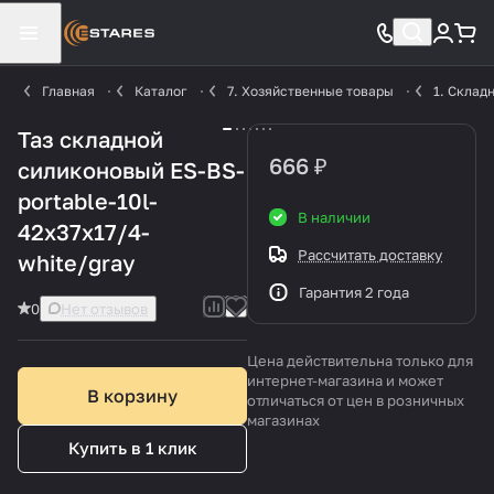
Главная
Каталог
7. Хозяйственные товары
1. Склад
Таз складной
666 ₽
силиконовый ES-BS-
portable-10l-
В наличии
42x37x17/4-
Рассчитать доставку
white/gray
Гарантия 2 года
0
Нет отзывов
Цена действительна только для
интернет-магазина и может
В корзину
отличаться от цен в розничных
магазинах
Купить в 1 клик