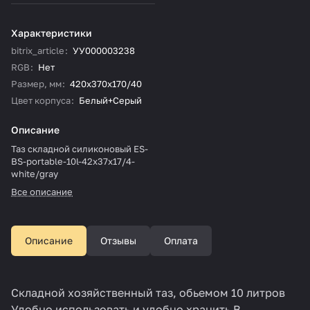
Характеристики
bitrix_article
:
УУ000003238
RGB
:
Нет
Размер, мм
:
420x370x170/40
Цвет корпуса
:
Белый+Серый
Описание
Таз складной силиконовый ES-
BS-portable-10l-42x37x17/4-
white/gray
Все описание
Описание
Отзывы
Оплата
Складной хозяйственный таз, обьемом 10 литров
Удобно использовать и удобно хранить В