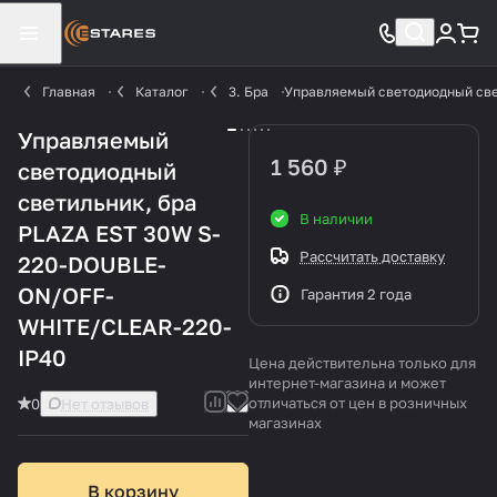
Главная
Каталог
3. Бра
Управляемый светодиодный све
Управляемый
1 560 ₽
светодиодный
светильник, бра
В наличии
PLAZA EST 30W S-
Рассчитать доставку
220-DOUBLE-
ON/OFF-
Гарантия 2 года
WHITE/CLEAR-220-
IP40
Цена действительна только для
интернет-магазина и может
отличаться от цен в розничных
0
Нет отзывов
магазинах
В корзину