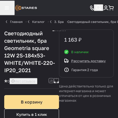
Главная
Каталог
3. Бра
Светодиодный светильник, бра 
Светодиодный
1 163 ₽
светильник, бра
Geometria square
В наличии
12W 2S-184х53-
Рассчитать доставку
WHITE/WHITE-220-
IP20_2021
Гарантия 2 года
0
Нет отзывов
Цена действительна только для
интернет-магазина и может
отличаться от цен в розничных
магазинах
В корзину
Купить в 1 клик