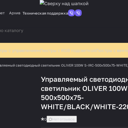
вет
Архив
Техническая поддержка
тры с управлением
Люстры с RGB подсветкой
Люстры с вент
вляемый светодиодный светильник OLIVER 100W S-IRC-500x500x75-WHIT
Управляемый светодиод
светильник OLIVER 100W 
500x500x75-
WHITE/BLACK/WHITE-22
0
Нет отзывов