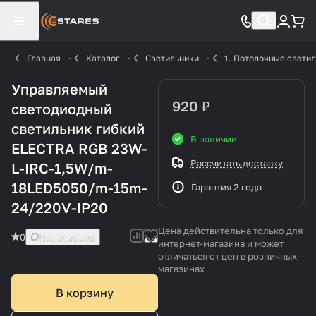
Главная
Каталог
Светильники
1. Потолочные свети
Управляемый
920 ₽
светодиодный
светильник гибкий
В наличии
ELECTRA RGB 23W-
Рассчитать доставку
L-IRC-1,5W/m-
18LED5050/m-15m-
Гарантия 2 года
24/220V-IP20
Цена действительна только для
0
Нет отзывов
интернет-магазина и может
отличаться от цен в розничных
магазинах
В корзину