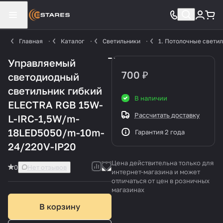
Главная
Каталог
Светильники
1. Потолочные свети
Управляемый
700 ₽
светодиодный
светильник гибкий
В наличии
ELECTRA RGB 15W-
Рассчитать доставку
L-IRC-1,5W/m-
18LED5050/m-10m-
Гарантия 2 года
24/220V-IP20
Цена действительна только для
0
Нет отзывов
интернет-магазина и может
отличаться от цен в розничных
магазинах
В корзину