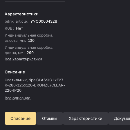
Характеристики
bitrix_article
:
УУО00004328
RGB
:
Нет
Индивидуальная коробка,
высота, мм
:
130
Индивидуальная коробка,
длина, мм
:
290
Все характеристики
Описание
Cветильник, бра CLASSIC 1xE27
R-280x125x120-BRONZE/CLEAR-
220-IP20
Все описание
Описание
Отзывы
Характеристики
Докуме