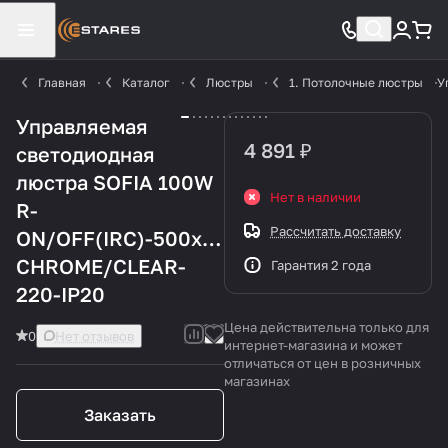
Главная
Каталог
Люстры
1. Потолочные люстры
У
Управляемая
4 891 ₽
светодиодная
люстра SOFIA 100W
Нет в наличии
R-
Рассчитать доставку
ON/OFF(IRC)-500x1200-
CHROME/CLEAR-
Гарантия 2 года
220-IP20
Цена действительна только для
0
Нет отзывов
интернет-магазина и может
отличаться от цен в розничных
магазинах
Заказать