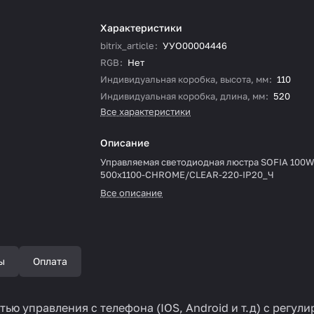
Характеристики
bitrix_article
:
УУО00004446
RGB
:
Нет
Индивидуальная коробка, высота, мм
:
110
Индивидуальная коробка, длина, мм
:
520
Все характеристики
Описание
Управляемая светодиодная люстра SOFIA 100W
500x1100-CHROME/CLEAR-220-IP20_Ч
Все описание
ы
Оплата
ю управления с телефона (IOS, Android и т.д) с регул