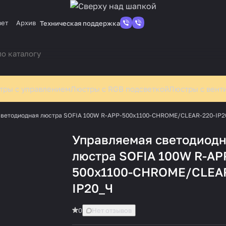
вет
Архив
Техническая поддержка
тры с управлением
Люстры с RGB подсветкой
Люстры с вент
светодиодная люстра SOFIA 100W R-APP-500x1100-CHROME/CLEAR-220-IP2
Управляемая светодиод
люстра SOFIA 100W R-AP
500x1100-CHROME/CLEAR
IP20_Ч
0
Нет отзывов