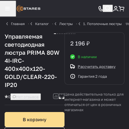
Главная
Каталог
Люстры
1. Потолочные люстры
У
Управляемая
2 196 ₽
светодиодная
люстра PRIMA 80W
В наличии
4I-IRC-
Рассчитать доставку
400x400x120-
GOLD/CLEAR-220-
Гарантия 2 года
IP20
Цена действительна только для
0
Нет отзывов
интернет-магазина и может
отличаться от цен в розничных
магазинах
В корзину