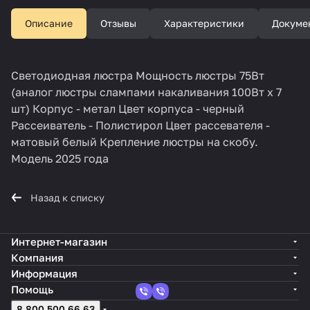
Описание
Отзывы
Характеристики
Докуме
Светодиодная люстра Мощность люстры 75Вт
(аналог люстры слампами накаливания 100Вт х 7
шт) Корпус - метал Цвет корпуса - черный
Рассеиватель - Полистирол Цвет рассевателя -
матовый белый Крепление люстры на скобу.
Модель 2025 года
Назад к списку
Интернет-магазин
Компания
Информация
Помощь
8 800 500 66 63