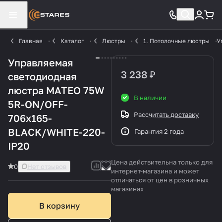
Главная
Каталог
Люстры
1. Потолочные люстры
У
Управляемая
3 238 ₽
светодиодная
люстра MATEO 75W
В наличии
5R-ON/OFF-
Рассчитать доставку
706x165-
BLACK/WHITE-220-
Гарантия 2 года
IP20
Цена действительна только для
0
Нет отзывов
интернет-магазина и может
отличаться от цен в розничных
магазинах
В корзину