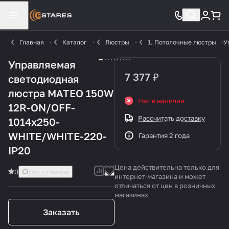
Главная
Каталог
Люстры
1. Потолочные люстры
У
Управляемая
7 377 ₽
светодиодная
люстра MATEO 150W
Нет в наличии
12R-ON/OFF-
Рассчитать доставку
1014x250-
WHITE/WHITE-220-
Гарантия 2 года
IP20
Цена действительна только для
0
Нет отзывов
интернет-магазина и может
отличаться от цен в розничных
магазинах
Заказать