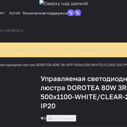
вет
Архив
Техническая поддержка
тры с управлением
Люстры с RGB подсветкой
Люстры с вент
светодиодная люстра DOROTEA 80W 3R-APP-500x1100-WHITE/CLEAR-220-I
Управляемая светодиод
люстра DOROTEA 80W 3R
500x1100-WHITE/CLEAR-
IP20
0
Нет отзывов