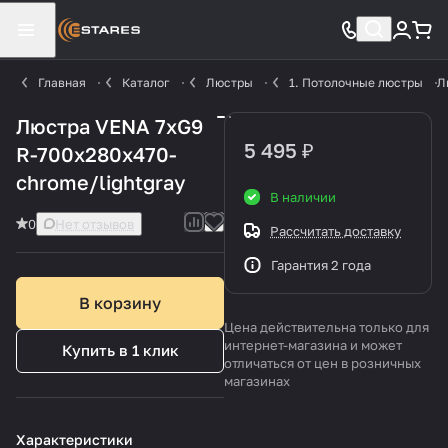
Главная
Каталог
Люстры
1. Потолочные люстры
Л
Люстра VENA 7xG9
5 495 ₽
R-700x280x470-
chrome/lightgray
В наличии
0
Нет отзывов
Рассчитать доставку
Гарантия 2 года
В корзину
Цена действительна только для
интернет-магазина и может
Купить в 1 клик
отличаться от цен в розничных
магазинах
Характеристики