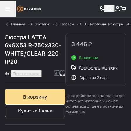
Главная
Каталог
Люстры
1. Потолочные люстры
Л
Люстра LATEA
3 446 ₽
6xGX53 R-750x330-
WHITE/CLEAR-220-
В наличии
IP20
Рассчитать доставку
0
Нет отзывов
Гарантия 2 года
Цена действительна только для
В корзину
интернет-магазина и может
отличаться от цен в розничных
Купить в 1 клик
магазинах