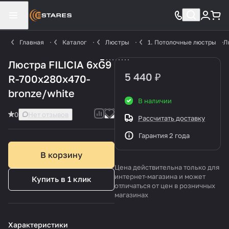
Главная
Каталог
Люстры
1. Потолочные люстры
Л
Люстра FILICIA 6xG9
5 440 ₽
R-700x280x470-
bronze/white
В наличии
0
Нет отзывов
Рассчитать доставку
Гарантия 2 года
В корзину
Цена действительна только для
интернет-магазина и может
Купить в 1 клик
отличаться от цен в розничных
магазинах
Характеристики