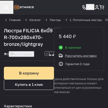
Главная
Каталог
Люстры
1. Потолочные люстры
Л
Люстра FILICIA 6xG9
5 440 ₽
R-700x280x470-
bronze/lightgray
В наличии
0
Нет отзывов
Рассчитать доставку
Гарантия 2 года
В корзину
Цена действительна только для
интернет-магазина и может
Купить в 1 клик
отличаться от цен в розничных
магазинах
Характеристики