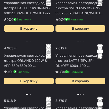
Управляемая светодиодная
Управляемая светодиодная
люстра LATTE 70W 3R-APP-
люстра SVEN 65W 3S-APP-
600x1100-WHITE/WHITE-220-
550x360x80-BLACK/WHITE-
IP20
220-IP20
0
0
В наличии
0
0
В наличии
В корзину
В корзину
4 963 ₽
2 612 ₽
Управляемая светодиодная
Управляемая светодиодная
люстра ORLANDO 120W S-
люстра LATTE 75W 3R-
APP-550x550x90-
ON/OFF-600x1100-
BLACK/WOOD/WHITE-220-
WHITE/WHITE-220-IP20
0
0
В наличии
0
0
В наличии
IP20
В корзину
В корзину
5 618 ₽
3 570 ₽
Управляемая светодиодная
Управляемая светодиодная