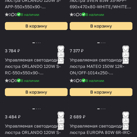
люстра ORLANDO 120W S-
люстра SVEN 85W 3S-APP-
APP-550x550x90-
690x470x80-WHITE/WHITE-
WHITE/WOOD/WHITE-220-
220-IP20
0
0
В наличии
0
0
В наличии
IP20
В корзину
В корзину
3 784 ₽
7 377 ₽
Управляемая светодиодная
Управляемая светодиодная
люстра ORLANDO 120W S-
люстра MATEO 150W 12R-
RC-550x550x90-
ON/OFF-1014x250-
BlACK/WHITE-220-IP20
BLACK/WHITE-220-IP20
0
0
В наличии
0
0
В наличии
В корзину
В корзину
3 484 ₽
2 689 ₽
Управляемая светодиодная
Управляемая светодиодная
люстра ORLANDO 120W S-
люстра EUROPA 80W 6R-IRC-