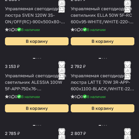
Управляемая светодиодная
Управляемый светодиодный
люстра SVEN 120W 3S-
светильник ELLA 50W 5F-RC
ON/OFF(RC)-900x500x80-
600x95-WHITE/WHITE-220-
BLACK/WHITE-220-IP20
IP20
0
0
В наличии
0
0
В наличии
В корзину
В корзину
3 153 ₽
2 792 ₽
Управляемый светодиодный
Управляемая светодиодная
светильник ALESSIA 100W
люстра LATTE 70W 3R-APP-
5F-APP-750x76-
600x1100-BLACK/WHITE-220-
WHITE/WHITE-220-IP20
IP20
0
0
В наличии
0
0
В наличии
В корзину
В корзину
2 785 ₽
2 807 ₽