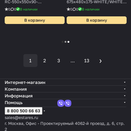
RC-550x550x90-
675x480x175-WHITE/WHITE-
WHITE/WHITE-220-IP20
220-IP20
0
0
В наличии
0
0
В наличии
В корзину
В корзину
Загрузить еще
1
2
3
...
13
Интернет-магазин
Компания
Информация
Помощь
8 800 500 66 63
sales@estares.ru
г. Москва, Офис - Проектируемый 4062-й проезд, д. 6, стр.
2