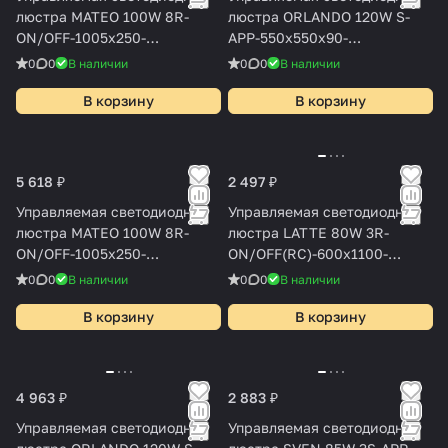
люстра MATEO 100W 8R-
люстра ORLANDO 120W S-
ON/OFF-1005x250-
APP-550x550x90-
BLACK/WHITE-220-IP20
WHITE/WHITE-220-IP20
0
0
В наличии
0
0
В наличии
В корзину
В корзину
5 618 ₽
2 497 ₽
Управляемая светодиодная
Управляемая светодиодная
люстра MATEO 100W 8R-
люстра LATTE 80W 3R-
ON/OFF-1005x250-
ON/OFF(RC)-600x1100-
WHITE/WHITE-220-IP20
WHITE/WHITE-220-IP20
0
0
В наличии
0
0
В наличии
В корзину
В корзину
4 963 ₽
2 883 ₽
Управляемая светодиодная
Управляемая светодиодная