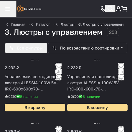
Главная
Каталог
Люстры
3. Люстры с управлением
3. Люстры с управлением
253
Все фильтры
По возрастанию сортировки
2 232 ₽
2 232 ₽
Управляемая светодиодная
Управляемая светодиодная
люстра ALESSIA 100W 5V-
люстра ALESSIA 100W 5V-
IRC-600x600x70-
IRC-600x600x70-
BLACK/WHITE-220-IP20
WHITE/WHITE-220-IP20
0
0
В наличии
0
0
В наличии
В корзину
В корзину
2 880 ₽
2 807 ₽