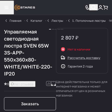
Главная
Каталог
Люстры
1. Потолочные люстры
У
Управляемая
2 807 ₽
светодиодная
люстра SVEN 65W
Нет в наличии
3S-APP-
Рассчитать доставку
550x360x80-
WHITE/WHITE-220-
Гарантия 2 года
IP20
Цена действительна только для
0
Нет отзывов
интернет-магазина и может
отличаться от цен в розничных
магазинах
Заказать