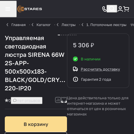
Главная
Каталог
Люстры
1. Потолочные люстры
У
Управляемая
5 306 ₽
светодиодная
люстра SIRENA 66W
В наличии
2S-APP-
Рассчитать доставку
500x500x183-
BLACK/GOLD/CRYSTAL-
Гарантия 2 года
220-IP20
Цена действительна только для
0
Нет отзывов
интернет-магазина и может
отличаться от цен в розничных
магазинах
В корзину