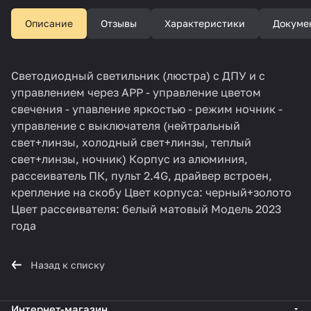
Описание
Отзывы
Характеристики
Докуме
Светодиодный светильник (люстра) с ДПУ и с
управлением через APP - управление цветом
свечения - упавление яркостью - режим ночник -
управление с выключателя (нейтральный
свет+линзы, холодный свет+линзы, теплый
свет+линзы, ночник) Корпус из алюминия,
рассеиватель ПК, пульт 2.4G, драйвер встроен,
крепление на скобу Цвет корпуса: черный+золото
Цвет рассеивателя: белый матовый Модель 2023
года
Назад к списку
Интернет-магазин