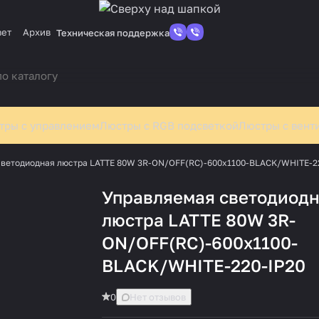
вет
Архив
Техническая поддержка
тры с управлением
Люстры с RGB подсветкой
Люстры с вент
ветодиодная люстра LATTE 80W 3R-ON/OFF(RC)-600x1100-BLACK/WHITE-2
Управляемая светодиод
люстра LATTE 80W 3R-
ON/OFF(RC)-600x1100-
BLACK/WHITE-220-IP20
0
Нет отзывов