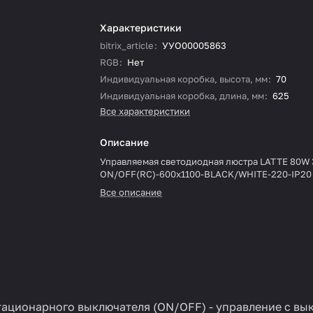
Характеристики
bitrix_article
:
УУО00005863
RGB
:
Нет
Индивидуальная коробка, высота, мм
:
70
Индивидуальная коробка, длина, мм
:
625
Все характеристики
Описание
Управляемая светодиодная люстра LATTE 80W 
ON/OFF(RC)-600x1100-BLACK/WHITE-220-IP20
Все описание
ационарного выключателя (ON/OFF) - управление с вык