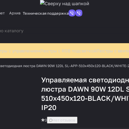
вет
Архив
Техническая поддержка
тры с управлением
Люстры с RGB подсветкой
Люстры с вент
светодиодная люстра DAWN 90W 12DL SL-APP-510x450x120-BLACK/WHITE-2
Управляемая светодиод
люстра DAWN 90W 12DL 
510x450x120-BLACK/WHI
IP20
0
Нет отзывов