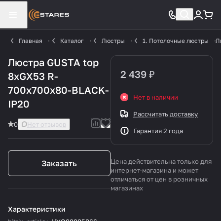
Главная
Каталог
Люстры
1. Потолочные люстры
Л
Люстра GUSTA top
2 439 ₽
8xGX53 R-
700x700x80-BLACK-
Нет в наличии
IP20
Рассчитать доставку
0
Нет отзывов
Гарантия 2 года
Цена действительна только для
Заказать
интернет-магазина и может
отличаться от цен в розничных
магазинах
Характеристики