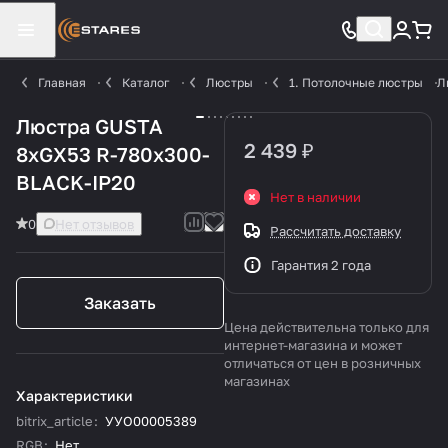
Главная
Каталог
Люстры
1. Потолочные люстры
Л
Люстра GUSTA
2 439 ₽
8xGX53 R-780x300-
BLACK-IP20
Нет в наличии
0
Нет отзывов
Рассчитать доставку
Гарантия 2 года
Заказать
Цена действительна только для
интернет-магазина и может
отличаться от цен в розничных
магазинах
Характеристики
bitrix_article
:
УУО00005389
RGB
:
Нет