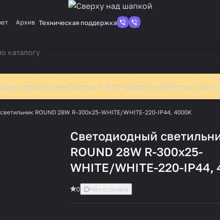
вет
Архив
Техническая поддержка
тры с управлением
Люстры с RGB подсветкой
Люстры с вент
светильник ROUND 28W R-300x25-WHITE/WHITE-220-IP44, 4000K
Cветодиодный светильн
ROUND 28W R-300x25-
WHITE/WHITE-220-IP44,
0
Нет отзывов