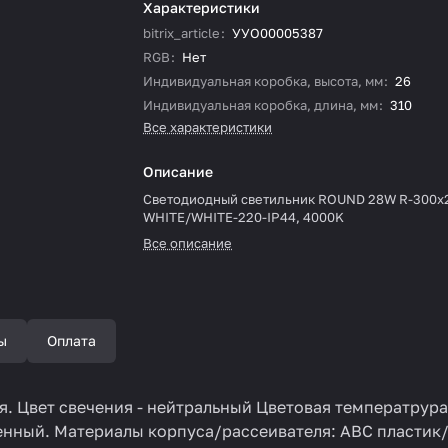
Характеристики
bitrix_article
:
УУО00005387
RGB
:
Нет
Индивидуальная коробка, высота, мм
:
26
Индивидуальная коробка, длина, мм
:
310
Все характеристики
Описание
Cветодиодный светильник ROUND 28W R-300x
WHITE/WHITE-220-IP44, 4000K
Все описание
ы
Оплата
 Цвет свечения - нейтральный Цветовая температрура 
роенный. Материалы корпуса/рассеивателя: АВС пласти